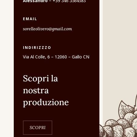
Alessandro
– +39
346 3564585
EMAIL
sorelleolivero@gmail.com
INDIRIZZZO
Via Al Colle, 6 – 12060 – Gallo CN
Scopri la
nostra
produzione
SCOPRI